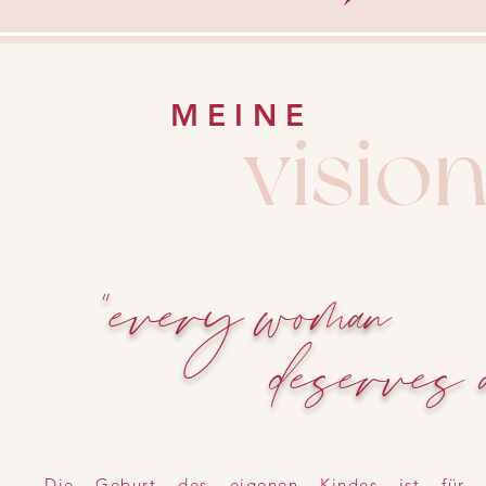
MEINE
visio
"every woman
deserves a d
Die Geburt des eigenen Kindes ist für 