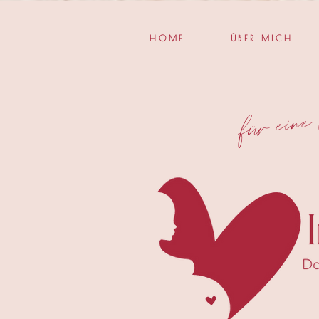
HOME
ÜBER MICH
fü
pr
g