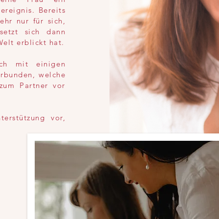
reignis. Bereits
hr nur für sich,
setzt sich dann
elt erblickt hat.
ch mit einigen
rbunden, welche
 zum Partner vor
erstützung vor,