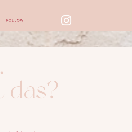
FOLLOW
a...
t das?