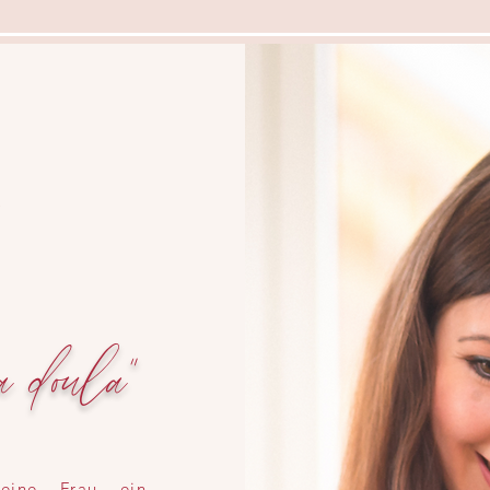
n
oula"
eine Frau ein