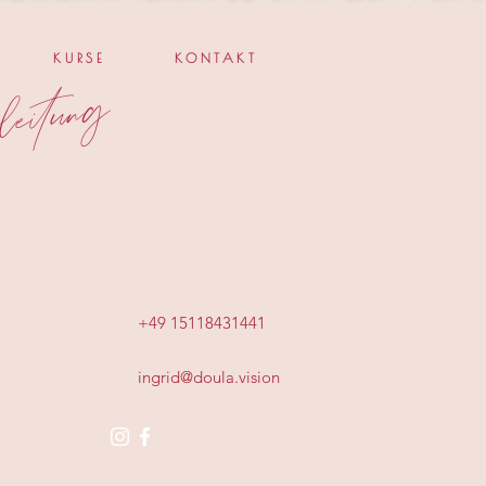
KURSE
KONTAKT
ie
e
e
&
lle
e
un
g
+49 15118431441
ingrid@doula.vision