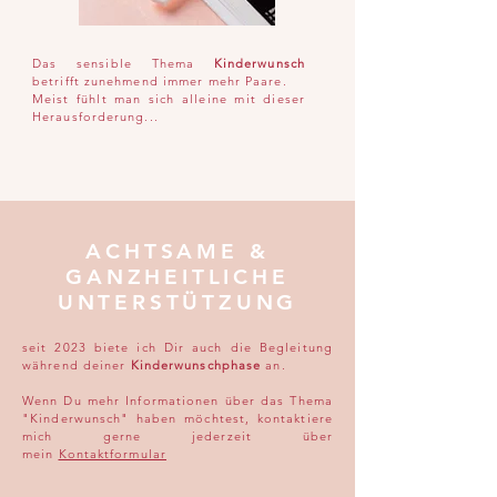
Das sensible Thema
Kinderwunsch
betrifft zunehmend immer mehr Paare.
Meist fühlt man sich alleine mit dieser
Herausforderung...
ACHTSAME &
GANZHEITLICHE
UNTERSTÜTZUNG
seit 2023 biete ich Dir auch die Begleitung
während deiner
Kinderwunschphase
an.
Wenn Du mehr Informationen über das Thema
"Kinderwunsch" haben möchtest, kontaktiere
mich gerne jederzeit über
mein
Kontaktformular