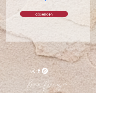
absenden
free for you
In meiner Doula Broschüre
erhältst
du
einen Überblick über meine Tätigkeit
als Doula, während Schwangerschaft,
Geburt & Wochenbett